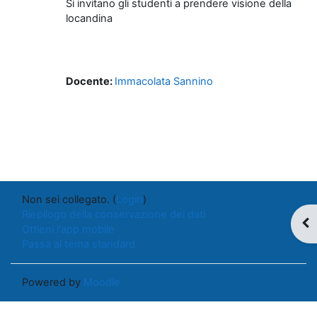
Si invitano gli studenti a prendere visione della
locandina
Docente:
Immacolata Sannino
Non sei collegato. (
Login
)
Riepilogo della conservazione dei dati
Apr
Ottieni l'app mobile
Passa al tema standard
Powered by
Moodle