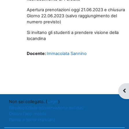
Apertura prenotazioni oggi 21.06.2023 e chiusura
Giorno 22.06.2023 (salvo raggiungimento del
numero previsto)
Si invitano gli studenti a prendere visione della
locandina
Docente:
Immacolata Sannino
Apr
Non sei collegato. (
Login
)
Riepilogo della conservazione dei dati
Ottieni l'app mobile
Passa al tema standard