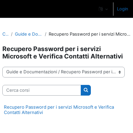
Vai al contenuto principale
Login
Pannello laterale
Corsi
Guide e Documentazioni
Recupero Password per i servizi Microsoft e Verifica Contatti Alternativi
Recupero Password per i servizi
Microsoft e Verifica Contatti Alternativi
Categorie di corso
Cerca corsi
Cerca corsi
Recupero Password per i servizi Microsoft e Verifica
Contatti Alternativi